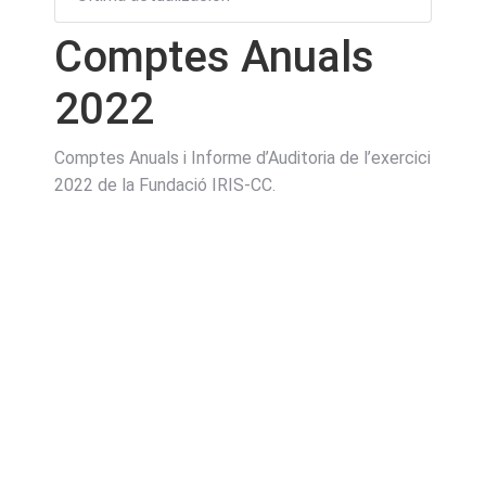
Comptes Anuals
2022
Comptes Anuals i Informe d’Auditoria de l’exercici
2022 de la Fundació IRIS-CC.
Necesarias
Estas
cookies no
son
opcionales.
Son
necesarias
para que el
sitio web
funcione.