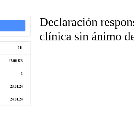
Declaración respon
clínica sin ánimo d
211
47.06 KB
1
23.01.24
24.01.24