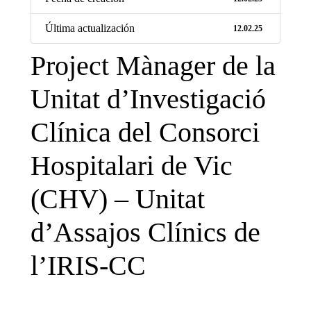
Última actualización
12.02.25
Project Mànager de la
Necesarias
Estas
Unitat d’Investigació
cookies no
son
Clínica del Consorci
opcionales.
Son
necesarias
Hospitalari de Vic
para que el
sitio web
funcione.
(CHV) – Unitat
d’Assajos Clínics de
Estadísticas
Para mejorar
l’IRIS-CC
la
funcionalidad
y la
estructura del
sitio web, en