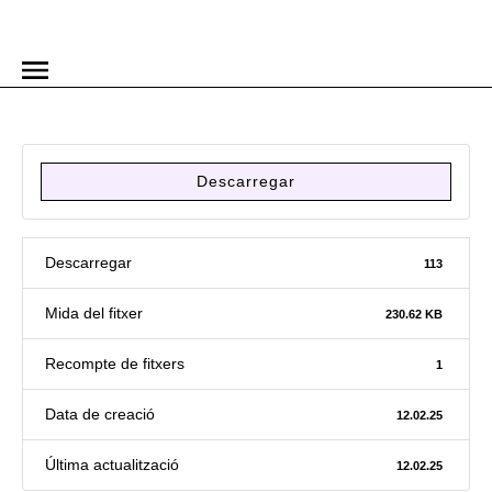
Descarregar
Descarregar
113
Mida del fitxer
230.62 KB
Recompte de fitxers
1
Data de creació
12.02.25
Última actualització
12.02.25