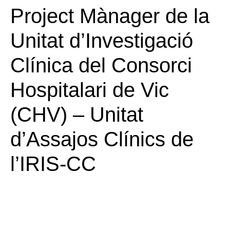
Project Mànager de la
Unitat d’Investigació
Clínica del Consorci
Hospitalari de Vic
Necessàries
(CHV) – Unitat
Aquestes
cookies no
són
d’Assajos Clínics de
opcionals.
Són
necessàries
l’IRIS-CC
perquè el lloc
web funcioni.
Estadístiques
Per tal que
millorem la
funcionalitat i