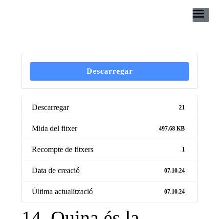
Descarregar
Descarregar
21
Mida del fitxer
497.68 KB
Recompte de fitxers
1
Data de creació
07.10.24
Última actualització
07.10.24
14. Quina és la