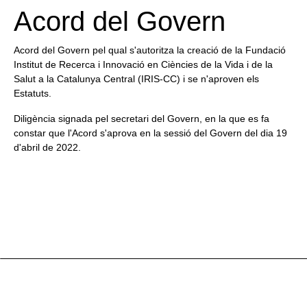
Acord del Govern
Acord del Govern pel qual s'autoritza la creació de la Fundació
Institut de Recerca i Innovació en Ciències de la Vida i de la
Salut a la Catalunya Central (IRIS-CC) i se n'aproven els
Estatuts.
Diligència signada pel secretari del Govern, en la que es fa
constar que l'Acord s'aprova en la sessió del Govern del dia 19
Necessàries
d'abril de 2022.
Aquestes
cookies no
són
opcionals.
Són
necessàries
perquè el lloc
web funcioni.
Estadístiques
Per tal que
millorem la
funcionalitat i