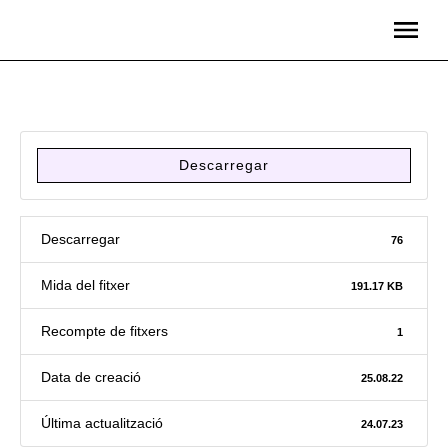
Descarregar
Descarregar
76
Mida del fitxer
191.17 KB
Recompte de fitxers
1
Data de creació
25.08.22
Última actualització
24.07.23