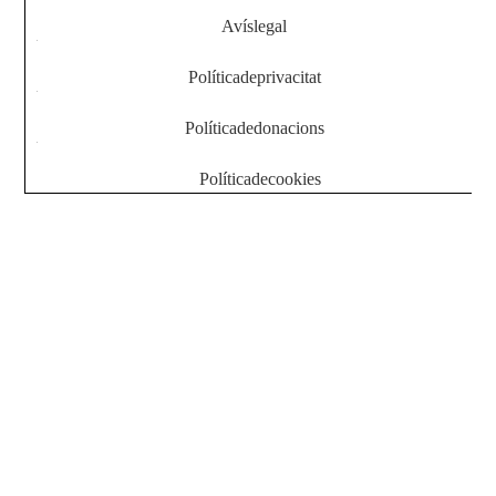
Màrqueting
Avís legal
En compartir
els vostres
Política de privacitat
interessos i
comportament
mentre visiteu
Política de donacions
el nostre lloc,
augmenteu les
Política de cookies
possibilitats
de veure
contingut i
ofertes
personalitzats.