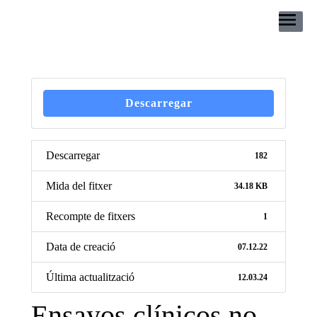
Descarregar
Descarregar
182
Mida del fitxer
34.18 KB
Recompte de fitxers
1
Data de creació
07.12.22
Última actualització
12.03.24
Ensayos clínicos no