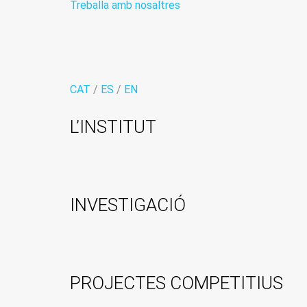
Si rebutgeu
Treballa amb nosaltres
aquestes
cookies,
alguna
funcionalitat
desapareixerà
del lloc web.
CAT
/
ES
/
EN
L’INSTITUT
Màrqueting
En compartir
els vostres
interessos i
comportament
mentre visiteu
INVESTIGACIÓ
el nostre lloc,
augmenteu les
possibilitats de
veure
contingut i
ofertes
PROJECTES COMPETITIUS
personalitzats.