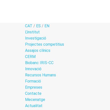
Estadístiques
Per tal que
millorem la
CAT
/
ES
/
EN
funcionalitat i
L’institut
l'estructura del
Investigació
lloc web, en
funció de com
Projectes competitius
s'utilitza el lloc
Assajos clínics
web.
CERM
Biobanc IRIS-CC
Experiència
Innovació
Per tal que el
Recursos Humans
nostre lloc
Formació
web funcioni
Empreses
de la millor
manera
Contacte
possible
Mecenatge
durant la
Actualitat
vostra visita.