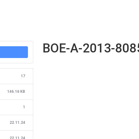
BOE-A-2013-808
17
146.16 KB
1
22.11.24
22.11.24