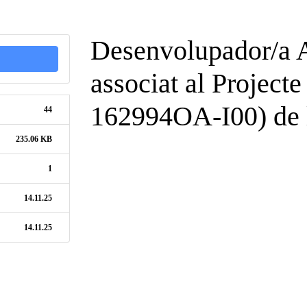
Desenvolupador/a 
associat al Project
162994OA-I00) de 
44
235.06 KB
1
14.11.25
14.11.25