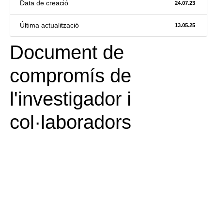
Data de creació
24.07.23
Última actualització
13.05.25
Document de
compromís de
l'investigador i
Necessàries
Aquestes
cookies no
col·laboradors
són
opcionals.
Són
necessàries
perquè el lloc
web funcioni.
Estadístiques
Per tal que
millorem la
funcionalitat i