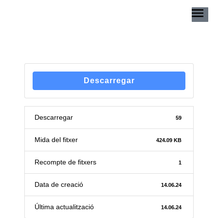
Descarregar
Descarregar
59
Mida del fitxer
424.09 KB
Recompte de fitxers
1
Data de creació
14.06.24
Última actualització
14.06.24