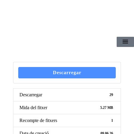
Descarregar
Descarregar
29
Mida del fitxer
5.27 MB
Recompte de fitxers
1
Data de creació
09.06.26