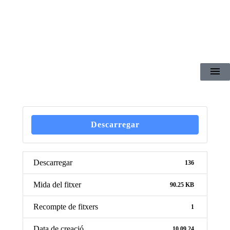
Descarregar
Descarregar
136
Mida del fitxer
90.25 KB
Recompte de fitxers
1
Data de creació
10.09.24