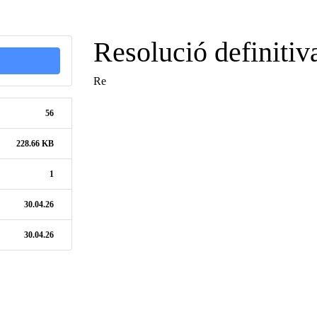
Resolució definitiv
Re
56
228.66 KB
1
30.04.26
30.04.26