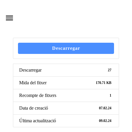
Descarregar
Descarregar
27
Mida del fitxer
170.71 KB
Recompte de fitxers
1
Data de creació
07.02.24
Última actualització
09.02.24