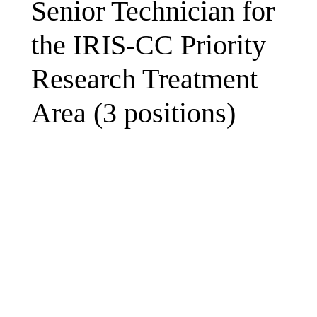
Senior Technician for
the IRIS-CC Priority
Research Treatment
Necessàries
Area (3 positions)
Aquestes
cookies no
són
opcionals.
Són
necessàries
perquè el
lloc web
funcioni.
Estadístiques
Per tal que
millorem la
funcionalitat i
l'estructura