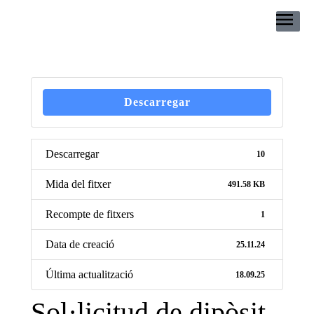
Descarregar
Descarregar
10
Mida del fitxer
491.58 KB
Recompte de fitxers
1
Data de creació
25.11.24
Última actualització
18.09.25
Sol·licitud de dipòsit