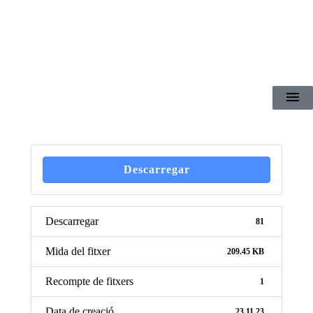
Descarregar
Descarregar
81
Mida del fitxer
209.45 KB
Recompte de fitxers
1
Data de creació
23.11.23